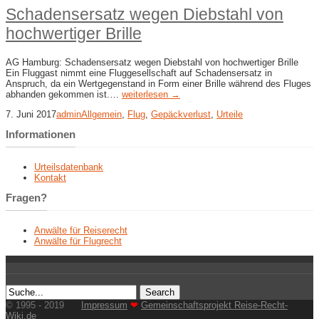
Schadensersatz wegen Diebstahl von
hochwertiger Brille
AG Hamburg: Schadensersatz wegen Diebstahl von hochwertiger Brille
Ein Fluggast nimmt eine Fluggesellschaft auf Schadensersatz in
Anspruch, da ein Wertgegenstand in Form einer Brille während des Fluges
abhanden gekommen ist.…
weiterlesen →
7. Juni 2017
admin
Allgemein
,
Flug
,
Gepäckverlust
,
Urteile
Informationen
Urteilsdatenbank
Kontakt
Fragen?
Anwälte für Reiserecht
Anwälte für Flugrecht
© 1995 - 2019
Impressum
❤
Gemeinschaftsprojekt Reise-Recht-
Wiki.de