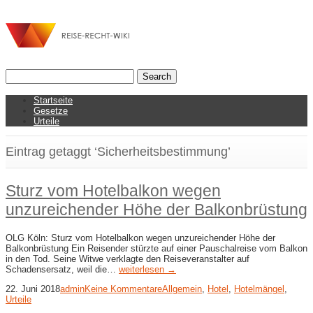
Startseite
Gesetze
Urteile
Eintrag getaggt ‘Sicherheitsbestimmung’
Sturz vom Hotelbalkon wegen
unzureichender Höhe der Balkonbrüstung
OLG Köln: Sturz vom Hotelbalkon wegen unzureichender Höhe der
Balkonbrüstung Ein Reisender stürzte auf einer Pauschalreise vom Balkon
in den Tod. Seine Witwe verklagte den Reiseveranstalter auf
Schadensersatz, weil die…
weiterlesen →
22. Juni 2018
admin
Keine Kommentare
Allgemein
,
Hotel
,
Hotelmängel
,
Urteile