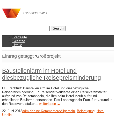
Startseite
Gesetze
Urteile
Eintrag getaggt ‘Großprojekt’
Baustellenlärm im Hotel und
diesbezügliche Reisepreisminderung
LG Frankfurt: Baustellenlärm im Hotel und diesbezügliche
Reisepreisminderung Ein Reisender verklagte einen Reiseveranstalter
aufgrund von Reisemängeln, die ihm beim Hotelurlaub aufgrund
erheblichen Baulärms entstanden. Das Landesgericht Frankfurt verurteilte
den Reiseveranstalter…
weiterlesen →
22. Juni 2018
admin
Keine Kommentare
Allgemein
,
Belästigung
,
Hotel
,
Urteile