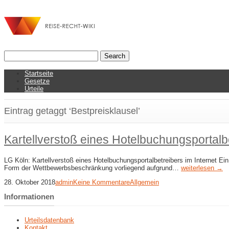
Startseite
Gesetze
Urteile
Eintrag getaggt ‘Bestpreisklausel’
Kartellverstoß eines Hotelbuchungsportalbe
LG Köln: Kartellverstoß eines Hotelbuchungsportalbetreibers im Internet Ei
Form der Wettbewerbsbeschränkung vorliegend aufgrund…
weiterlesen →
28. Oktober 2018
admin
Keine Kommentare
Allgemein
Informationen
Urteilsdatenbank
Kontakt