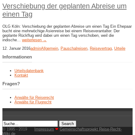
Verschiebung der geplanten Abreise um
einen Tag
OLG Köln: Verschiebung der geplanten Abreise um einen Tag Ein Ehepaar
bucht eine mehrwöchige Asienreise bei einem Reiseverantalter. Der
geplante Rückflug wird dabei um einen Tag verschoben, weil die
indische…
weiterlesen →
12. Januar 2016
admin
Allgemein
,
Pauschalreisen
,
Reisevertrag
,
Urteile
Informationen
Urteilsdatenbank
Kontakt
Fragen?
Anwälte für Reiserecht
Anwälte für Flugrecht
© 1995 - 2019
Impressum
❤
Gemeinschaftsprojekt Reise-Recht-
Wiki.de