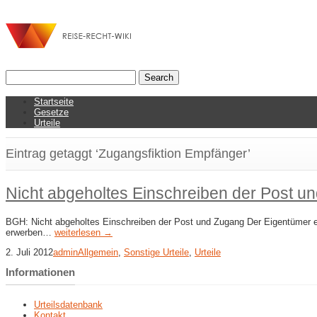
Startseite
Gesetze
Urteile
Eintrag getaggt ‘Zugangsfiktion Empfänger’
Nicht abgeholtes Einschreiben der Post u
BGH: Nicht abgeholtes Einschreiben der Post und Zugang Der Eigentümer ei
erwerben…
weiterlesen →
2. Juli 2012
admin
Allgemein
,
Sonstige Urteile
,
Urteile
Informationen
Urteilsdatenbank
Kontakt