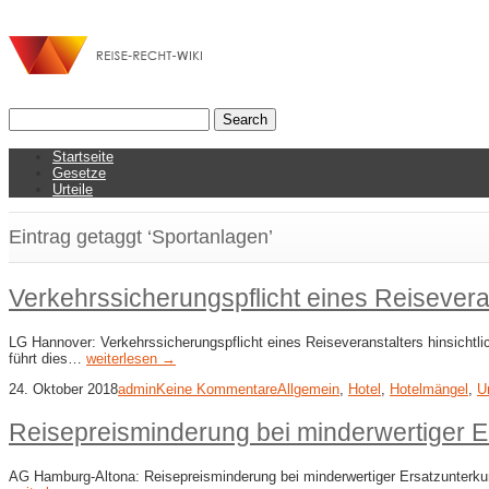
Startseite
Gesetze
Urteile
Eintrag getaggt ‘Sportanlagen’
Verkehrssicherungspflicht eines Reiseveran
LG Hannover: Verkehrssicherungspflicht eines Reiseveranstalters hinsichtlic
führt dies…
weiterlesen →
24. Oktober 2018
admin
Keine Kommentare
Allgemein
,
Hotel
,
Hotelmängel
,
Ur
Reisepreisminderung bei minderwertiger E
AG Hamburg-Altona: Reisepreisminderung bei minderwertiger Ersatzunterkunft