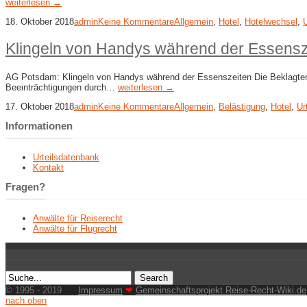
weiterlesen →
18. Oktober 2018
admin
Keine Kommentare
Allgemein
,
Hotel
,
Hotelwechsel
,
U
Klingeln von Handys während der Essensz
AG Potsdam: Klingeln von Handys während der Essenszeiten Die Beklagten 
Beeinträchtigungen durch…
weiterlesen →
17. Oktober 2018
admin
Keine Kommentare
Allgemein
,
Belästigung
,
Hotel
,
Ur
Informationen
Urteilsdatenbank
Kontakt
Fragen?
Anwälte für Reiserecht
Anwälte für Flugrecht
© 1995 - 2019
Impressum
❤
Gemeinschaftsprojekt Reise-Recht-Wiki.de
nach oben