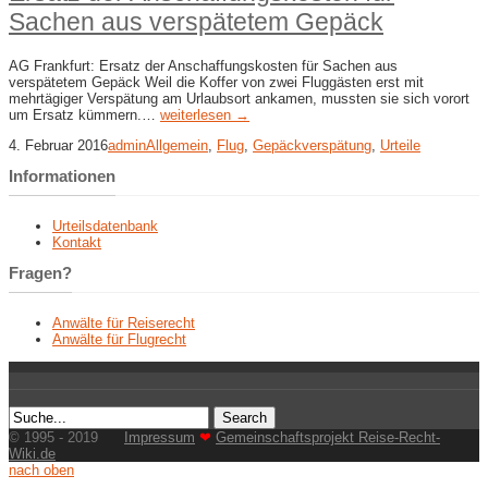
Sachen aus verspätetem Gepäck
AG Frankfurt: Ersatz der Anschaffungskosten für Sachen aus
verspätetem Gepäck Weil die Koffer von zwei Fluggästen erst mit
mehrtägiger Verspätung am Urlaubsort ankamen, mussten sie sich vorort
um Ersatz kümmern.…
weiterlesen →
4. Februar 2016
admin
Allgemein
,
Flug
,
Gepäckverspätung
,
Urteile
Informationen
Urteilsdatenbank
Kontakt
Fragen?
Anwälte für Reiserecht
Anwälte für Flugrecht
© 1995 - 2019
Impressum
❤
Gemeinschaftsprojekt Reise-Recht-
Wiki.de
nach oben