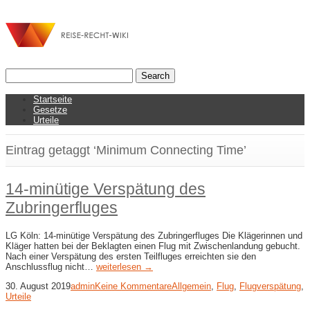
Startseite
Gesetze
Urteile
Eintrag getaggt ‘Minimum Connecting Time’
14-minütige Verspätung des
Zubringerfluges
LG Köln: 14-minütige Verspätung des Zubringerfluges Die Klägerinnen und
Kläger hatten bei der Beklagten einen Flug mit Zwischenlandung gebucht.
Nach einer Verspätung des ersten Teilfluges erreichten sie den
Anschlussflug nicht…
weiterlesen →
30. August 2019
admin
Keine Kommentare
Allgemein
,
Flug
,
Flugverspätung
,
Urteile