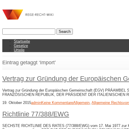
Startseite
Gesetze
Urteile
Eintrag getaggt ‘Import’
Vertrag zur Gründung der Europäischen 
Vertrag zur Gründung der Europäischen Gemeinschaft (EGV) PR
FRANZÖSISCHEN REPUBLIK, DER PRÄSIDENT DER ITALIENISCHEN 
19. Oktober 2015
admin
Keine Kommentare
Allgemein
,
Allgemeine Rechtsvors
Richtlinie 77/388/EWG
SECHSTE RICHTLINIE DES RATES (77/388/EWG) vom 17. Mai 1977 zur Harmon