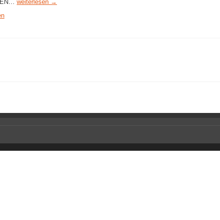
FTEN…
weiterlesen →
en