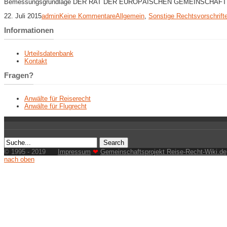
Bemessungsgrundlage DER RAT DER EUROPÄISCHEN GEMEINSCHA
22. Juli 2015
admin
Keine Kommentare
Allgemein
,
Sonstige Rechtsvorschrift
Informationen
Urteilsdatenbank
Kontakt
Fragen?
Anwälte für Reiserecht
Anwälte für Flugrecht
© 1995 - 2019
Impressum
❤
Gemeinschaftsprojekt Reise-Recht-Wiki.de
nach oben