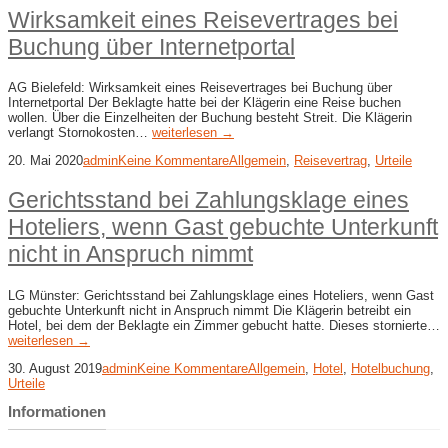
Wirksamkeit eines Reisevertrages bei
Buchung über Internetportal
AG Bielefeld: Wirksamkeit eines Reisevertrages bei Buchung über
Internetportal Der Beklagte hatte bei der Klägerin eine Reise buchen
wollen. Über die Einzelheiten der Buchung besteht Streit. Die Klägerin
verlangt Stornokosten…
weiterlesen →
20. Mai 2020
admin
Keine Kommentare
Allgemein
,
Reisevertrag
,
Urteile
Gerichtsstand bei Zahlungsklage eines
Hoteliers, wenn Gast gebuchte Unterkunft
nicht in Anspruch nimmt
LG Münster: Gerichtsstand bei Zahlungsklage eines Hoteliers, wenn Gast
gebuchte Unterkunft nicht in Anspruch nimmt Die Klägerin betreibt ein
Hotel, bei dem der Beklagte ein Zimmer gebucht hatte. Dieses stornierte…
weiterlesen →
30. August 2019
admin
Keine Kommentare
Allgemein
,
Hotel
,
Hotelbuchung
,
Urteile
Informationen