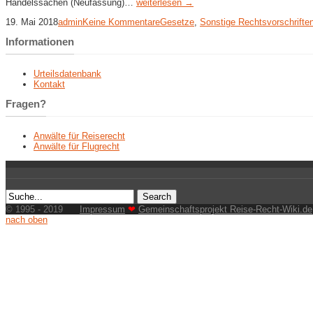
Handelssachen (Neufassung)…
weiterlesen →
19. Mai 2018
admin
Keine Kommentare
Gesetze
,
Sonstige Rechtsvorschrifte
Informationen
Urteilsdatenbank
Kontakt
Fragen?
Anwälte für Reiserecht
Anwälte für Flugrecht
© 1995 - 2019
Impressum
❤
Gemeinschaftsprojekt Reise-Recht-Wiki.de
nach oben