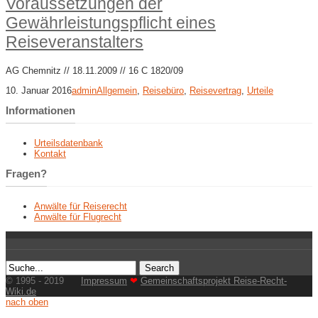
Voraussetzungen der
Gewährleistungspflicht eines
Reiseveranstalters
AG Chemnitz // 18.11.2009 // 16 C 1820/09
10. Januar 2016
admin
Allgemein
,
Reisebüro
,
Reisevertrag
,
Urteile
Informationen
Urteilsdatenbank
Kontakt
Fragen?
Anwälte für Reiserecht
Anwälte für Flugrecht
© 1995 - 2019
Impressum
❤
Gemeinschaftsprojekt Reise-Recht-
Wiki.de
nach oben