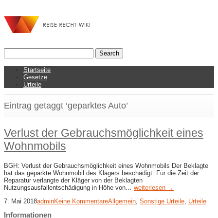
Startseite
Gesetze
Urteile
Eintrag getaggt ‘geparktes Auto’
Verlust der Gebrauchsmöglichkeit eines
Wohnmobils
BGH: Verlust der Gebrauchsmöglichkeit eines Wohnmobils Der Beklagte
hat das geparkte Wohnmobil des Klägers beschädigt. Für die Zeit der
Reparatur verlangte der Kläger von der Beklagten
Nutzungsausfallentschädigung in Höhe von…
weiterlesen →
7. Mai 2018
admin
Keine Kommentare
Allgemein
,
Sonstige Urteile
,
Urteile
Informationen