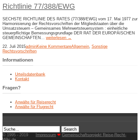
Richtlinie 77/388/EWG
SECHSTE RICHTLINIE DES RATES (77/388/EWG) vom 17. Mai 1977 zur
Harmonisierung der Rechtsvorschriften der Mitgliedstaaten über die
Umsatzsteuern – Gemeinsames Mehrwertsteuersystem : einheitliche
steuerpflichtige Bemessungsgrundlage DER RAT DER EUROPÄISCHEN
GEMEINSCHAFTEN…
weiterlesen →
22. Juli 2015
admin
Keine Kommentare
Allgemein
,
Sonstige
Rechtsvorschriften
Informationen
Urteilsdatenbank
Kontakt
Fragen?
Anwälte für Reiserecht
Anwälte für Flugrecht
© 1995 - 2019
Impressum
❤
Gemeinschaftsprojekt Reise-Recht-
Wiki.de