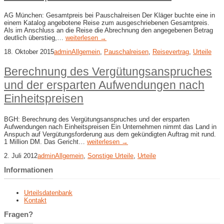
AG München: Gesamtpreis bei Pauschalreisen Der Kläger buchte eine in
einem Katalog angebotene Reise zum ausgeschriebenen Gesamtpreis.
Als im Anschluss an die Reise die Abrechnung den angegebenen Betrag
deutlich überstieg,…
weiterlesen →
18. Oktober 2015
admin
Allgemein
,
Pauschalreisen
,
Reisevertrag
,
Urteile
Berechnung des Vergütungsanspruches
und der ersparten Aufwendungen nach
Einheitspreisen
BGH: Berechnung des Vergütungsanspruches und der ersparten
Aufwendungen nach Einheitspreisen Ein Unternehmen nimmt das Land in
Anspuch auf Vergütungsforderung aus dem gekündigten Auftrag mit rund.
1 Million DM. Das Gericht…
weiterlesen →
2. Juli 2012
admin
Allgemein
,
Sonstige Urteile
,
Urteile
Informationen
Urteilsdatenbank
Kontakt
Fragen?