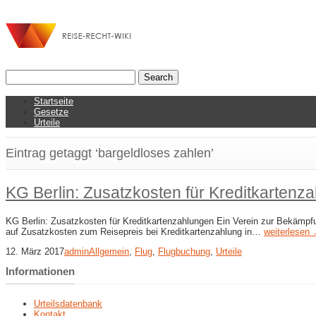
Startseite
Gesetze
Urteile
Eintrag getaggt ‘bargeldloses zahlen’
KG Berlin: Zusatzkosten für Kreditkartenz
KG Berlin: Zusatzkosten für Kreditkartenzahlungen Ein Verein zur Bekämpf
auf Zusatzkosten zum Reisepreis bei Kreditkartenzahlung in…
weiterlesen
12. März 2017
admin
Allgemein
,
Flug
,
Flugbuchung
,
Urteile
Informationen
Urteilsdatenbank
Kontakt