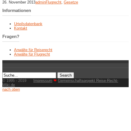
26. November 2013
admin
Flugrecht
,
Gesetze
Informationen
Urteilsdatenbank
Kontakt
Fragen?
Anwälte für Reiserecht
Anwälte für Flugrecht
© 1995 - 2019
Impressum
❤
Gemeinschaftsprojekt Reise-Recht-
Wiki.de
nach oben