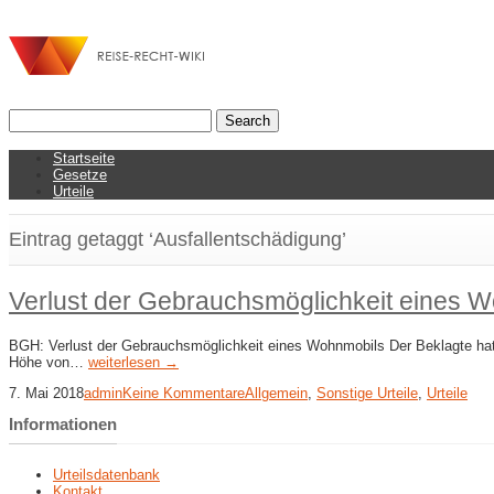
Startseite
Gesetze
Urteile
Eintrag getaggt ‘Ausfallentschädigung’
Verlust der Gebrauchsmöglichkeit eines 
BGH: Verlust der Gebrauchsmöglichkeit eines Wohnmobils Der Beklagte hat 
Höhe von…
weiterlesen →
7. Mai 2018
admin
Keine Kommentare
Allgemein
,
Sonstige Urteile
,
Urteile
Informationen
Urteilsdatenbank
Kontakt