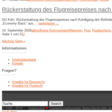
Rückerstattung des Flugreisepreises nac
AG Köln: Rückerstattung des Flugreisepreises nach Kündigung des Beförderu
„Economy Basic“ aus.…
weiterlesen →
14. September 2018
admin
Keine Kommentare
Allgemein
,
Flug
,
Flugbuchung
Seite 1 von 2
1
2
Nächste Seite »
Informationen
Urteilsdatenbank
Kontakt
Fragen?
Anwälte für Reiserecht
Anwälte für Flugrecht
© 1995 - 2019
Impressum
❤
Gemeinschaftsprojekt Reise-Recht-Wiki.de
nach oben