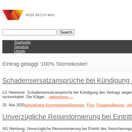
Startseite
Gesetze
Urteile
Eintrag getaggt ‘100% Stornokosten’
Schadensersatzansprüche bei Kündigung d
LG Hannover: Schadensersatzansprüche bei Kündigung des Vertrags wegen Flu
rückerstattet. Der Kläger…
weiterlesen →
20. Mai 2020
admin
Keine Kommentare
Allgemein
,
Flug
,
Flugannullierung
,
Urt
Unverzügliche Reisestornierung bei Eintrit
AG Hamburg: Unverzügliche Reisestornierung bei Eintritt des Versicherungsf