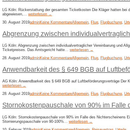
LG Köln: Rückerstattung der gesamten Ticketkosten Die Kläger hatten bei d
abgewiesen,…
weiterlesen →
30. August 2019
admin
Keine Kommentare
Allgemein
,
Flug
,
Flugbuchung
,
Urt
Abgrenzung zwischen individualvertragli
LG Köln: Abgrenzung zwischen individualvertraglicher Vereinbarung und Allg
Ticketpreises. Das Amtsgericht hatte…
weiterlesen →
28. August 2019
admin
Keine Kommentare
Allgemein
,
Flug
,
Flugbuchung
,
Urt
Anwendbarkeit des § 649 BGB auf Luftbef
AG Köln: Anwendbarkeit des § 649 BGB auf Luftbeförderungsverträge Der Klä
weiterlesen →
28. August 2019
admin
Keine Kommentare
Allgemein
,
Flug
,
Flugbuchung
,
Urt
Stornokostenpauschale von 90% im Falle 
LG Köln: Stornokostenpauschale von 90% im Falle des Nichterscheinens Ein 
Stornierungspauschale von 90-100%…
weiterlesen →
10. Februar 2019
admin
Keine Kommentare
Allgemein
,
Reisevertrag
,
Urteile