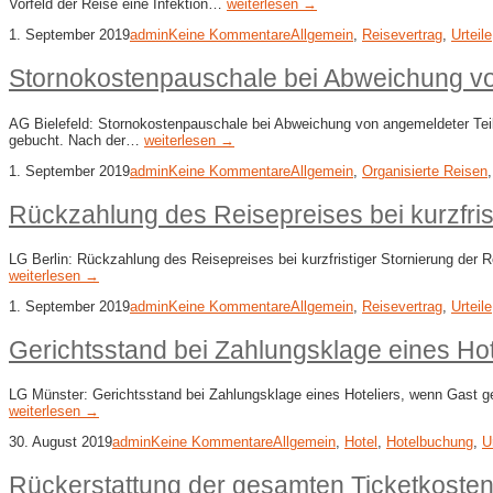
Vorfeld der Reise eine Infektion…
weiterlesen →
1. September 2019
admin
Keine Kommentare
Allgemein
,
Reisevertrag
,
Urteile
Stornokostenpauschale bei Abweichung vo
AG Bielefeld: Stornokostenpauschale bei Abweichung von angemeldeter Teil
gebucht. Nach der…
weiterlesen →
1. September 2019
admin
Keine Kommentare
Allgemein
,
Organisierte Reisen
Rückzahlung des Reisepreises bei kurzfris
LG Berlin: Rückzahlung des Reisepreises bei kurzfristiger Stornierung der
weiterlesen →
1. September 2019
admin
Keine Kommentare
Allgemein
,
Reisevertrag
,
Urteile
Gerichtsstand bei Zahlungsklage eines Hot
LG Münster: Gerichtsstand bei Zahlungsklage eines Hoteliers, wenn Gast ge
weiterlesen →
30. August 2019
admin
Keine Kommentare
Allgemein
,
Hotel
,
Hotelbuchung
,
U
Rückerstattung der gesamten Ticketkoste