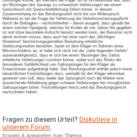
misslingen könne, als vielmehr die Frage, ob für ihn erkennbar war, dass
ein Misslingen des Sprungs zu schwersten Verletzungen wie einem
Genickbruch mit Querschnittlähmung führen könne. In diesem
Zusammenhang ist das Berufungsurteil nicht frei von Widerspruch.
Während es bei der Frage der Verletzung der Verkehrssicherungspflicht
durch die Beklagten – rechtsfehlerfrei – davon ausgeht, dass gerade bei
einem solchen Spielgerät, welches für Kinder ab vier Jahren frei gegeben
ist und ohne besondere Aufsicht benutzt werden kann, der Benutzer nicht
damit rechnen müsse, dass auch bei einer nach den „Wichtigen
Hinweisen“ bestimmungsgemäßen Benutzung erhebliche
Verletzungsrisiken bestehen, lastet es dem Kläger im Rahmen eines
Mitverschuldens an, er habe sich nicht mit der „nahe liegenden Gefahr“
auseinandergesetzt, dass er sich bei einem Misslingen des Saltos
erhebliche Verletzungen zuziehen könne, wobei sich das Risiko der
besonderen Gefährlichkeit von Saltosprüngen für den Kläger als
Erwachsenen aufgedrängt habe. Das Berufungsurteil enthält jedoch keine
tatsächlichen Feststellungen dazu, weshalb für den Kläger erkennbar
gewesen sein soll, dass weder das Sprungtuch noch die Matten eine
ausreichende Abfederung gegen schwere Verletzungen bei missglückten
Saltosprüngen böten. Feststellungen hierzu wird das Berufungsgericht
nachzuholen haben.
Fragen zu diesem Urteil?
Diskutiere in
unserem Forum
.
Fragen & Antworten zum Thema