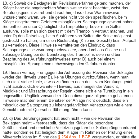
18. c) Soweit die Beklagten im Revisionsverfahren geltend machen, der
Kläger habe die angebrachten Warnhinweise nicht beachtet, weist das
Berufungsgericht zutreffend darauf hin, dass diese Warnhinweise
unzureichend waren, weil sie gerade nicht vor den spezifischen, beim
Kläger eingetretenen Gefahren missglückter Saltosprünge gewarnt haben.
Sie enthielten unter C) lediglich die Empfehlung, bevor man Saltos
ausführe, solle man sich zuerst mit dem Trampolin vertraut machen, und
unter D) den Ratschlag, beim Ausführen von Saltos die Beine möglichst
gestreckt zu halten, um einen Rückschlag (Knie ins Gesicht) beim Aufprall
zu vermeiden. Diese Hinweise vermittelten den Eindruck, dass
Saltosprünge eine zwar anspruchsvollere, aber durchaus übliche und
zulässige Übung bei der Benutzung des Trampolins seien und bei
Beachtung des Ausführungshinweises unter D) auch bei einem
missglückten Sprung keine schwerwiegenden Gefahren drohten.
19. Hieran vermag – entgegen der Auffassung der Revision der Beklagten
-weder der Hinweis unter E), keine Übungen durchzuführen, wenn man
sich nicht sicher fühle, etwas zu ändern noch der – vom Berufungsgericht
nicht ausdrücklich erwähnte – Hinweis, aus mangelnder Vorsicht,
Müdigkeit und Missachtung der Regeln könne sich eine Turnübung in ein
ungewolltes Unglück verwandeln. Denn diese ganz allgemein gehaltenen
Hinweise machten einem Benutzer der Anlage nicht deutlich, dass ein
missglückter Saltosprung zu lebensgefährlichen Verletzungen wie einem
Genickbruch mit Querschnittlähmung führen kann.
20. d) Das Berufungsgericht hat auch nicht – wie die Revision der
Beklagten meint – festgestellt, dass der Kläger die besondere
Gefährlichkeit und erhebliche Verletzungsgefahr bei Saltosprüngen erkannt
hätte, sondern es hat lediglich dem Kläger im Rahmen der Prüfung eines
Mitverschuldens im Sinne des
§ 254 Abs. 1 BGB
vorgeworfen, er hätte die