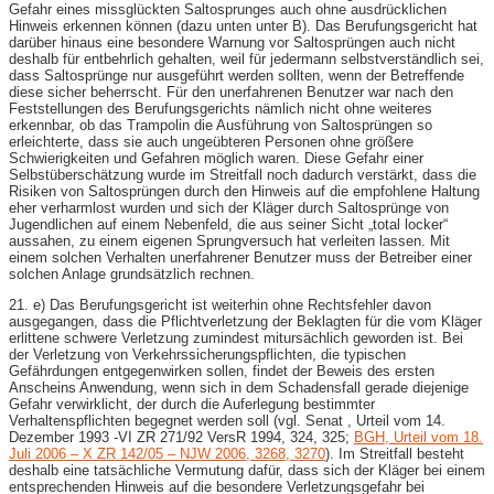
Gefahr eines missglückten Saltosprunges auch ohne ausdrücklichen
Hinweis erkennen können (dazu unten unter B). Das Berufungsgericht hat
darüber hinaus eine besondere Warnung vor Saltosprüngen auch nicht
deshalb für entbehrlich gehalten, weil für jedermann selbstverständlich sei,
dass Saltosprünge nur ausgeführt werden sollten, wenn der Betreffende
diese sicher beherrscht. Für den unerfahrenen Benutzer war nach den
Feststellungen des Berufungsgerichts nämlich nicht ohne weiteres
erkennbar, ob das Trampolin die Ausführung von Saltosprüngen so
erleichterte, dass sie auch ungeübteren Personen ohne größere
Schwierigkeiten und Gefahren möglich waren. Diese Gefahr einer
Selbstüberschätzung wurde im Streitfall noch dadurch verstärkt, dass die
Risiken von Saltosprüngen durch den Hinweis auf die empfohlene Haltung
eher verharmlost wurden und sich der Kläger durch Saltosprünge von
Jugendlichen auf einem Nebenfeld, die aus seiner Sicht „total locker“
aussahen, zu einem eigenen Sprungversuch hat verleiten lassen. Mit
einem solchen Verhalten unerfahrener Benutzer muss der Betreiber einer
solchen Anlage grundsätzlich rechnen.
21. e) Das Berufungsgericht ist weiterhin ohne Rechtsfehler davon
ausgegangen, dass die Pflichtverletzung der Beklagten für die vom Kläger
erlittene schwere Verletzung zumindest mitursächlich geworden ist. Bei
der Verletzung von Verkehrssicherungspflichten, die typischen
Gefährdungen entgegenwirken sollen, findet der Beweis des ersten
Anscheins Anwendung, wenn sich in dem Schadensfall gerade diejenige
Gefahr verwirklicht, der durch die Auferlegung bestimmter
Verhaltenspflichten begegnet werden soll (vgl. Senat , Urteil vom 14.
Dezember 1993 -VI ZR 271/92 VersR 1994, 324, 325;
BGH, Urteil vom 18.
Juli 2006 – X ZR 142/05 – NJW 2006, 3268, 3270
). Im Streitfall besteht
deshalb eine tatsächliche Vermutung dafür, dass sich der Kläger bei einem
entsprechenden Hinweis auf die besondere Verletzungsgefahr bei