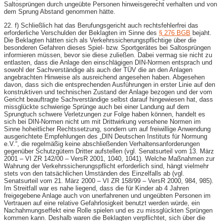
Saltosprüngen durch ungeübte Personen hinweisgerecht verhalten und von
dem Sprung Abstand genommen hätte.
22. f) Schließlich hat das Berufungsgericht auch rechtsfehlerfrei das
erforderliche Verschulden der Beklagten im Sinne des
§ 276 BGB
bejaht.
Die Beklagten hätten sich als Verkehrssicherungspflichtige über die
besonderen Gefahren dieses Spiel- bzw. Sportgerätes bei Saltosprüngen
informieren müssen, bevor sie diese zuließen. Dabei vermag sie nicht zu
entlasten, dass die Anlage den einschlägigen DIN-Normen entsprach und
sowohl der Sachverständige als auch der TÜV die an den Anlagen
angebrachten Hinweise als ausreichend angesehen haben. Abgesehen
davon, dass sich die entsprechenden Ausführungen in erster Linie auf den
konstruktiven und technischen Zustand der Anlage bezogen und der vom
Gericht beauftragte Sachverständige selbst darauf hingewiesen hat, dass
missglückte schwierige Sprünge auch bei einer Landung auf dem
Sprungtuch schwere Verletzungen zur Folge haben können, handelt es
sich bei DIN-Normen nicht um mit Drittwirkung versehene Normen im
Sinne hoheitlicher Rechtssetzung, sondern um auf freiwillige Anwendung
ausgerichtete Empfehlungen des „DIN Deutschen Instituts für Normung
e.V.“, die regelmäßig keine abschließenden Verhaltensanforderungen
gegenüber Schutzgütern Dritter aufstellen (vgl. Senatsurteil vom 13. März
2001 – VI ZR 142/00 – VersR 2001, 1040, 1041). Welche Maßnahmen zur
Wahrung der Verkehrssicherungspflicht erforderlich sind, hängt vielmehr
stets von den tatsächlichen Umständen des Einzelfalls ab (vgl.
Senatsurteil vom 21. März 2000 – VI ZR 158/99 – VersR 2000, 984, 985).
Im Streitfall war es nahe liegend, dass die für Kinder ab 4 Jahren
freigegebene Anlage auch von unerfahrenen und ungeübten Personen im
Vertrauen auf eine relative Gefahrlosigkeit benutzt werden würde, ein
Nachahmungseffekt eine Rolle spielen und es zu missglückten Sprüngen
kommen kann. Deshalb waren die Beklagten verpflichtet, sich über die