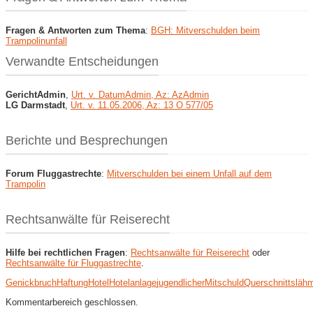
Fragen & Antworten zum Thema
:
BGH: Mitverschulden beim
Trampolinunfall
Verwandte Entscheidungen
GerichtAdmin
,
Urt. v. DatumAdmin, Az: AzAdmin
LG Darmstadt
,
Urt. v. 11.05.2006, Az: 13 O 577/05
Berichte und Besprechungen
Forum Fluggastrechte
:
Mitverschulden bei einem Unfall auf dem
Trampolin
Rechtsanwälte für Reiserecht
Hilfe bei rechtlichen Fragen
:
Rechtsanwälte für Reiserecht
oder
Rechtsanwälte für Fluggastrechte
.
Genickbruch
Haftung
Hotel
Hotelanlage
jugendlicher
Mitschuld
Querschnittsläh
Kommentarbereich geschlossen.