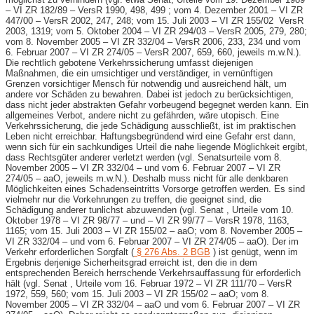
– VI ZR 182/89 – VersR 1990, 498, 499 ; vom 4. Dezember 2001 – VI ZR
447/00 – VersR 2002, 247, 248; vom 15. Juli 2003 – VI ZR 155/02 VersR
2003, 1319; vom 5. Oktober 2004 – VI ZR 294/03 – VersR 2005, 279, 280;
vom 8. November 2005 – VI ZR 332/04 – VersR 2006, 233, 234 und vom
6. Februar 2007 – VI ZR 274/05 – VersR 2007, 659, 660, jeweils m.w.N.).
Die rechtlich gebotene Verkehrssicherung umfasst diejenigen
Maßnahmen, die ein umsichtiger und verständiger, in vernünftigen
Grenzen vorsichtiger Mensch für notwendig und ausreichend hält, um
andere vor Schäden zu bewahren. Dabei ist jedoch zu berücksichtigen,
dass nicht jeder abstrakten Gefahr vorbeugend begegnet werden kann. Ein
allgemeines Verbot, andere nicht zu gefährden, wäre utopisch. Eine
Verkehrssicherung, die jede Schädigung ausschließt, ist im praktischen
Leben nicht erreichbar. Haftungsbegründend wird eine Gefahr erst dann,
wenn sich für ein sachkundiges Urteil die nahe liegende Möglichkeit ergibt,
dass Rechtsgüter anderer verletzt werden (vgl. Senatsurteile vom 8.
November 2005 – VI ZR 332/04 – und vom 6. Februar 2007 – VI ZR
274/05 – aaO, jeweils m.w.N.). Deshalb muss nicht für alle denkbaren
Möglichkeiten eines Schadenseintritts Vorsorge getroffen werden. Es sind
vielmehr nur die Vorkehrungen zu treffen, die geeignet sind, die
Schädigung anderer tunlichst abzuwenden (vgl. Senat , Urteile vom 10.
Oktober 1978 – VI ZR 98/77 – und – VI ZR 99/77 – VersR 1978, 1163,
1165; vom 15. Juli 2003 – VI ZR 155/02 – aaO; vom 8. November 2005 –
VI ZR 332/04 – und vom 6. Februar 2007 – VI ZR 274/05 – aaO). Der im
Verkehr erforderlichen Sorgfalt (
§ 276 Abs. 2 BGB
) ist genügt, wenn im
Ergebnis derjenige Sicherheitsgrad erreicht ist, den die in dem
entsprechenden Bereich herrschende Verkehrsauffassung für erforderlich
hält (vgl. Senat , Urteile vom 16. Februar 1972 – VI ZR 111/70 – VersR
1972, 559, 560; vom 15. Juli 2003 – VI ZR 155/02 – aaO; vom 8.
November 2005 – VI ZR 332/04 – aaO und vom 6. Februar 2007 – VI ZR