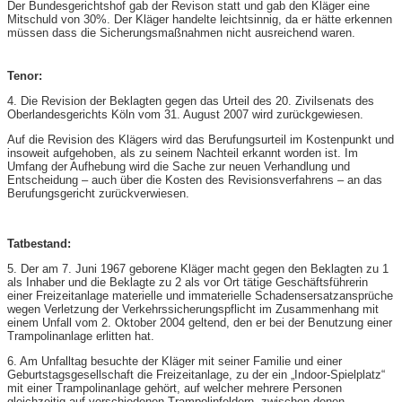
Der Bundesgerichtshof gab der Revison statt und gab den Kläger eine
Mitschuld von 30%. Der Kläger handelte leichtsinnig, da er hätte erkennen
müssen dass die Sicherungsmaßnahmen nicht ausreichend waren.
Tenor:
4. Die Revision der Beklagten gegen das Urteil des 20. Zivilsenats des
Oberlandesgerichts Köln vom 31. August 2007 wird zurückgewiesen.
Auf die Revision des Klägers wird das Berufungsurteil im Kostenpunkt und
insoweit aufgehoben, als zu seinem Nachteil erkannt worden ist. Im
Umfang der Aufhebung wird die Sache zur neuen Verhandlung und
Entscheidung – auch über die Kosten des Revisionsverfahrens – an das
Berufungsgericht zurückverwiesen.
Tatbestand:
5. Der am 7. Juni 1967 geborene Kläger macht gegen den Beklagten zu 1
als Inhaber und die Beklagte zu 2 als vor Ort tätige Geschäftsführerin
einer Freizeitanlage materielle und immaterielle Schadensersatzansprüche
wegen Verletzung der Verkehrssicherungspflicht im Zusammenhang mit
einem Unfall vom 2. Oktober 2004 geltend, den er bei der Benutzung einer
Trampolinanlage erlitten hat.
6. Am Unfalltag besuchte der Kläger mit seiner Familie und einer
Geburtstagsgesellschaft die Freizeitanlage, zu der ein „Indoor-Spielplatz“
mit einer Trampolinanlage gehört, auf welcher mehrere Personen
gleichzeitig auf verschiedenen Trampolinfeldern, zwischen denen