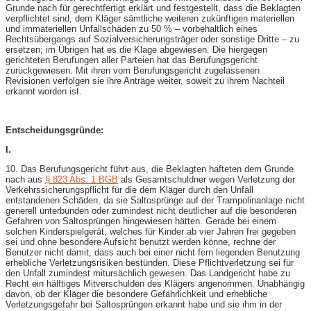
Grunde nach für gerechtfertigt erklärt und festgestellt, dass die Beklagten
verpflichtet sind, dem Kläger sämtliche weiteren zukünftigen materiellen
und immateriellen Unfallschäden zu 50 % – vorbehaltlich eines
Rechtsübergangs auf Sozialversicherungsträger oder sonstige Dritte – zu
ersetzen; im Übrigen hat es die Klage abgewiesen. Die hiergegen
gerichteten Berufungen aller Parteien hat das Berufungsgericht
zurückgewiesen. Mit ihren vom Berufungsgericht zugelassenen
Revisionen verfolgen sie ihre Anträge weiter, soweit zu ihrem Nachteil
erkannt worden ist.
Entscheidungsgründe:
I.
10. Das Berufungsgericht führt aus, die Beklagten hafteten dem Grunde
nach aus
§ 823 Abs. 1 BGB
als Gesamtschuldner wegen Verletzung der
Verkehrssicherungspflicht für die dem Kläger durch den Unfall
entstandenen Schäden, da sie Saltosprünge auf der Trampolinanlage nicht
generell unterbunden oder zumindest nicht deutlicher auf die besonderen
Gefahren von Saltosprüngen hingewiesen hätten. Gerade bei einem
solchen Kinderspielgerät, welches für Kinder ab vier Jahren frei gegeben
sei und ohne besondere Aufsicht benutzt werden könne, rechne der
Benutzer nicht damit, dass auch bei einer nicht fern liegenden Benutzung
erhebliche Verletzungsrisiken bestünden. Diese Pflichtverletzung sei für
den Unfall zumindest mitursächlich gewesen. Das Landgericht habe zu
Recht ein hälftiges Mitverschulden des Klägers angenommen. Unabhängig
davon, ob der Kläger die besondere Gefährlichkeit und erhebliche
Verletzungsgefahr bei Saltosprüngen erkannt habe und sie ihm in der