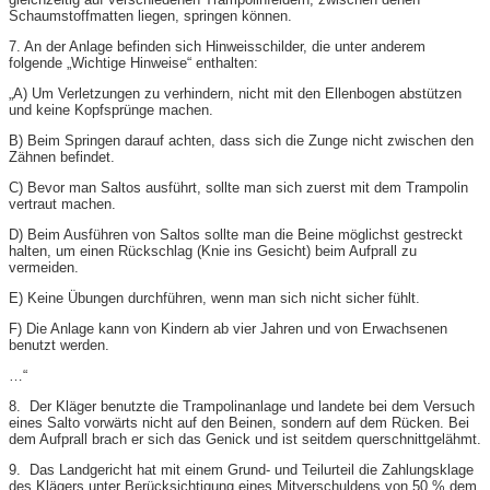
Schaumstoffmatten liegen, springen können.
7. An der Anlage befinden sich Hinweisschilder, die unter anderem
folgende „Wichtige Hinweise“ enthalten:
„A) Um Verletzungen zu verhindern, nicht mit den Ellenbogen abstützen
und keine Kopfsprünge machen.
B) Beim Springen darauf achten, dass sich die Zunge nicht zwischen den
Zähnen befindet.
C) Bevor man Saltos ausführt, sollte man sich zuerst mit dem Trampolin
vertraut machen.
D) Beim Ausführen von Saltos sollte man die Beine möglichst gestreckt
halten, um einen Rückschlag (Knie ins Gesicht) beim Aufprall zu
vermeiden.
E) Keine Übungen durchführen, wenn man sich nicht sicher fühlt.
F) Die Anlage kann von Kindern ab vier Jahren und von Erwachsenen
benutzt werden.
…“
8. Der Kläger benutzte die Trampolinanlage und landete bei dem Versuch
eines Salto vorwärts nicht auf den Beinen, sondern auf dem Rücken. Bei
dem Aufprall brach er sich das Genick und ist seitdem querschnittgelähmt.
9. Das Landgericht hat mit einem Grund- und Teilurteil die Zahlungsklage
des Klägers unter Berücksichtigung eines Mitverschuldens von 50 % dem