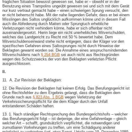
fraglichen Situation bewusst gewesen sei, habe er – obwohl er in der
Benutzung eines Trampolins ungeübt gewesen sei und sich mit dem Gerät
nur kurz vertraut gemacht habe – einen schwierigen Sprung versucht, den
er nicht beherrscht habe. Mit der nahe liegenden Gefahr, dass er bei einem
Misslingen des Saltos unglücklich aufkommen könne und in diesem Fall
auch die Abfederung durch Matten oder Sprungtuch erhebliche
Verletzungen nicht verhindern könne, habe er sich offenbar nicht
auseinandergesetzt. Hierin liege ein nicht unerhebliches Mitverschulden,
welches das Landgericht zu Recht mit 50 % bewertet habe. Dem
Mitverschuldenseinwand stehe nicht entgegen, dass der Kläger vor den
spezifischen Gefahren eines Saltosprunges nicht durch Hinweise der
Beklagten gewarnt worden sei. Die Annahme eines anspruchsmindernden
Mitverschuldens nach
§ 254 BGB
sei auch nicht aus Rechtsgründen
wegen des Schutzzwecks der von den Beklagten verletzten Pflicht
ausgeschlossen.
II.
11. A. Zur Revision der Beklagten:
12. Die Revision der Beklagten hat keinen Erfolg. Das Berufungsgericht ist
ohne Rechtsfehler zu dem Ergebnis gelangt, dass die Beklagten dem
Grunde nach aus
§ 823 Abs. 1 BGB
wegen Verletzung der
Verkehrssicherungspflicht für die dem Kläger durch den Unfall
entstandenen Schäden haften.
13. 1. Nach ständiger Rechtsprechung des Bundesgerichtshofs – welcher
das Berufungsgericht folgt – ist derjenige, der eine Gefahrenlage – gleich
welcher Art – schafft, grundsätzlich verpflichtet, die notwendigen und
zumutbaren Vorkehrungen zu treffen, um eine Schädigung anderer
möglichst zu verhindern (vgl. etwa Senat, Urteile vom 19. Dezember 1989