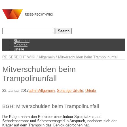
Startseite
Gesetze
Urteile
REISERECHT WIKI
/
Allgemein
/
Mitverschulden beim Trampolinunfall
Mitverschulden beim
Trampolinunfall
23. Januar 2017
admin
Allgemein
,
Sonstige Urteile
,
Urteile
BGH: Mitverschulden beim Trampolinunfall
Der Kläger nahm den Betreiber einer Indoor-Spielplatzes auf
Schadensersatz und Schmerzensgeld in Anspruch, nachdem sich der
Kläger auf dem Trampolin das Genick gebrochen hat.