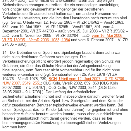
274/05 – aaO). Daher reicht es anerkanntermaßen aus, diejenigen
Sicherheitsvorkehrungen zu treffen, die ein verständiger, umsichtiger,
vorsichtiger und gewissenhafter Angehöriger der betroffenen
Verkehrskreise für ausreichend halten darf, um andere Personen vor
Schäden zu bewahren, und die ihm den Umständen nach zuzumuten sind
(vgl. Senat, Urteile vom 12. Februar 1963 – VI ZR 145/62 – VersR 1963,
532; vom 19. Mai 1967 – VI ZR 162/65 – VersR 1967, 801; vom 4.
Dezember 2001 -VI ZR 447/00 – aaO; vom 15. Juli 2003 – VI ZR 155/02 –
aaO; vom 8. November 2005 – VI ZR 332/04 – aaO;
vom 16. Mai 2006 –
VI ZR 189/05 – VersR 2006, 1083, 1084
und vom 6. Februar 2007 – VI ZR
274/05 – aaO).
14. Der Betreiber einer Sport- und Spielanlage braucht demnach zwar
nicht allen denkbaren Gefahren vorzubeugen. Die
Verkehrssicherungspflicht erfordert jedoch regelmäßig den Schutz vor
Gefahren, die über das übliche Risiko bei der Anlagenbenutzung
hinausgehen, vom Benutzer nicht vorhersehbar und für ihn nicht ohne
weiteres erkennbar sind (vgl. Senatsurteil vom 25. April 1978 -VI ZR
194/76 – VersR 1978, 739;
BGH, Urteil vom 12. Juni 2007 – X ZR 87/06 –
NJW 2007, 2549, 2551
; OLG Köln, VersR 2002, 859, 860 [OLG Köln
20.07.2000 – 7 U 201/97] ; OLG Celle, NJW 2003, 2544 [OLG Celle
28.05.2003 – 9 U 7/03] ). Der Umfang der erforderlichen
Sicherheitsmaßnahmen richtet sich insbesondere danach, welcher Grad
an Sicherheit bei der Art des Spiel- bzw. Sportgeräts und dem Kreis der
dafür zugelassenen Benutzer typischerweise erwartet werden kann. Bei
einem Spielgerät, das für Kinder (ab vier Jahren) frei gegeben ist und ohne
besondere Aufsicht benutzt werden konnte, muss ohne ausdrücklichen
Hinweis grundsätzlich nicht damit gerechnet werden, dass es bei
bestimmungsgemäßer Benutzung zu lebensgefährlichen Verletzungen
kommen kann.