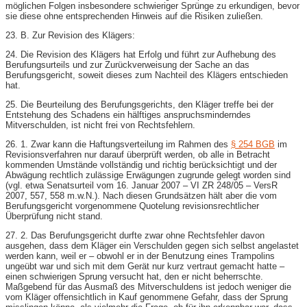
möglichen Folgen insbesondere schwieriger Sprünge zu erkundigen, bevor
sie diese ohne entsprechenden Hinweis auf die Risiken zuließen.
23. B. Zur Revision des Klägers:
24. Die Revision des Klägers hat Erfolg und führt zur Aufhebung des
Berufungsurteils und zur Zurückverweisung der Sache an das
Berufungsgericht, soweit dieses zum Nachteil des Klägers entschieden
hat.
25. Die Beurteilung des Berufungsgerichts, den Kläger treffe bei der
Entstehung des Schadens ein hälftiges anspruchsminderndes
Mitverschulden, ist nicht frei von Rechtsfehlern.
26. 1. Zwar kann die Haftungsverteilung im Rahmen des
§ 254 BGB
im
Revisionsverfahren nur darauf überprüft werden, ob alle in Betracht
kommenden Umstände vollständig und richtig berücksichtigt und der
Abwägung rechtlich zulässige Erwägungen zugrunde gelegt worden sind
(vgl. etwa Senatsurteil vom 16. Januar 2007 – VI ZR 248/05 – VersR
2007, 557, 558 m.w.N.). Nach diesen Grundsätzen hält aber die vom
Berufungsgericht vorgenommene Quotelung revisionsrechtlicher
Überprüfung nicht stand.
27. 2. Das Berufungsgericht durfte zwar ohne Rechtsfehler davon
ausgehen, dass dem Kläger ein Verschulden gegen sich selbst angelastet
werden kann, weil er – obwohl er in der Benutzung eines Trampolins
ungeübt war und sich mit dem Gerät nur kurz vertraut gemacht hatte –
einen schwierigen Sprung versucht hat, den er nicht beherrschte.
Maßgebend für das Ausmaß des Mitverschuldens ist jedoch weniger die
vom Kläger offensichtlich in Kauf genommene Gefahr, dass der Sprung