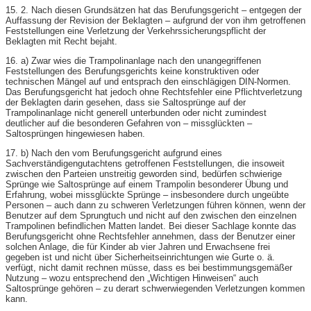
15. 2. Nach diesen Grundsätzen hat das Berufungsgericht – entgegen der
Auffassung der Revision der Beklagten – aufgrund der von ihm getroffenen
Feststellungen eine Verletzung der Verkehrssicherungspflicht der
Beklagten mit Recht bejaht.
16. a) Zwar wies die Trampolinanlage nach den unangegriffenen
Feststellungen des Berufungsgerichts keine konstruktiven oder
technischen Mängel auf und entsprach den einschlägigen DIN-Normen.
Das Berufungsgericht hat jedoch ohne Rechtsfehler eine Pflichtverletzung
der Beklagten darin gesehen, dass sie Saltosprünge auf der
Trampolinanlage nicht generell unterbunden oder nicht zumindest
deutlicher auf die besonderen Gefahren von – missglückten –
Saltosprüngen hingewiesen haben.
17. b) Nach den vom Berufungsgericht aufgrund eines
Sachverständigengutachtens getroffenen Feststellungen, die insoweit
zwischen den Parteien unstreitig geworden sind, bedürfen schwierige
Sprünge wie Saltosprünge auf einem Trampolin besonderer Übung und
Erfahrung, wobei missglückte Sprünge – insbesondere durch ungeübte
Personen – auch dann zu schweren Verletzungen führen können, wenn der
Benutzer auf dem Sprungtuch und nicht auf den zwischen den einzelnen
Trampolinen befindlichen Matten landet. Bei dieser Sachlage konnte das
Berufungsgericht ohne Rechtsfehler annehmen, dass der Benutzer einer
solchen Anlage, die für Kinder ab vier Jahren und Erwachsene frei
gegeben ist und nicht über Sicherheitseinrichtungen wie Gurte o. ä.
verfügt, nicht damit rechnen müsse, dass es bei bestimmungsgemäßer
Nutzung – wozu entsprechend den „Wichtigen Hinweisen“ auch
Saltosprünge gehören – zu derart schwerwiegenden Verletzungen kommen
kann.