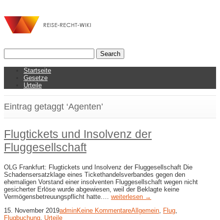
Startseite
Gesetze
Urteile
Eintrag getaggt ‘Agenten’
Flugtickets und Insolvenz der
Fluggesellschaft
OLG Frankfurt: Flugtickets und Insolvenz der Fluggesellschaft Die
Schadensersatzklage eines Tickethandelsverbandes gegen den
ehemaligen Vorstand einer insolventen Fluggesellschaft wegen nicht
gesicherter Erlöse wurde abgewiesen, weil der Beklagte keine
Vermögensbetreuungspflicht hatte.…
weiterlesen →
15. November 2019
admin
Keine Kommentare
Allgemein
,
Flug
,
Flugbuchung
,
Urteile