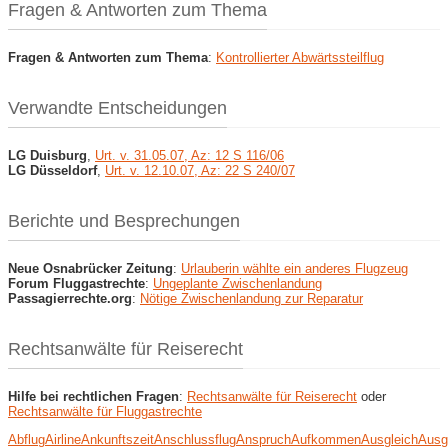
Fragen & Antworten zum Thema
Fragen & Antworten zum Thema
:
Kontrollierter Abwärtssteilflug
Verwandte Entscheidungen
LG Duisburg
,
Urt. v. 31.05.07, Az: 12 S 116/06
LG Düsseldorf
,
Urt. v. 12.10.07, Az: 22 S 240/07
Berichte und Besprechungen
Neue Osnabrücker Zeitung
:
Urlauberin wählte ein anderes Flugzeug
Forum Fluggastrechte
:
Ungeplante Zwischenlandung
Passagierrechte.org
:
Nötige Zwischenlandung zur Reparatur
Rechtsanwälte für Reiserecht
Hilfe bei rechtlichen Fragen
:
Rechtsanwälte für Reiserecht
oder
Rechtsanwälte für Fluggastrechte
Abflug
Airline
Ankunftszeit
Anschlussflug
Anspruch
Aufkommen
Ausgleich
Ausg