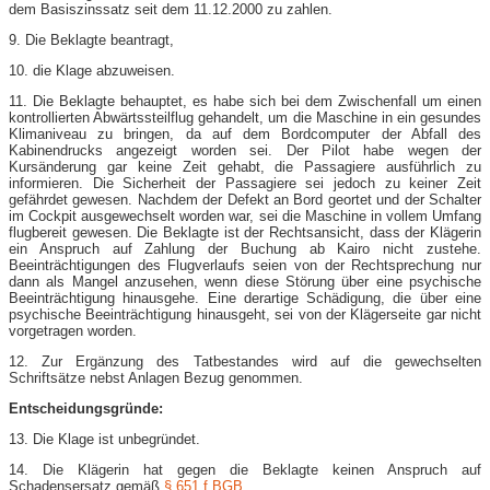
dem Basiszinssatz seit dem 11.12.2000 zu zahlen.
9. Die Beklagte beantragt,
10. die Klage abzuweisen.
11. Die Beklagte behauptet, es habe sich bei dem Zwischenfall um einen
kontrollierten Abwärtssteilflug gehandelt, um die Maschine in ein gesundes
Klimaniveau zu bringen, da auf dem Bordcomputer der Abfall des
Kabinendrucks angezeigt worden sei. Der Pilot habe wegen der
Kursänderung gar keine Zeit gehabt, die Passagiere ausführlich zu
informieren. Die Sicherheit der Passagiere sei jedoch zu keiner Zeit
gefährdet gewesen. Nachdem der Defekt an Bord geortet und der Schalter
im Cockpit ausgewechselt worden war, sei die Maschine in vollem Umfang
flugbereit gewesen. Die Beklagte ist der Rechtsansicht, dass der Klägerin
ein Anspruch auf Zahlung der Buchung ab Kairo nicht zustehe.
Beeinträchtigungen des Flugverlaufs seien von der Rechtsprechung nur
dann als Mangel anzusehen, wenn diese Störung über eine psychische
Beeinträchtigung hinausgehe. Eine derartige Schädigung, die über eine
psychische Beeinträchtigung hinausgeht, sei von der Klägerseite gar nicht
vorgetragen worden.
12. Zur Ergänzung des Tatbestandes wird auf die gewechselten
Schriftsätze nebst Anlagen Bezug genommen.
Entscheidungsgründe:
13. Die Klage ist unbegründet.
14. Die Klägerin hat gegen die Beklagte keinen Anspruch auf
Schadensersatz gemäß
§ 651 f BGB
.