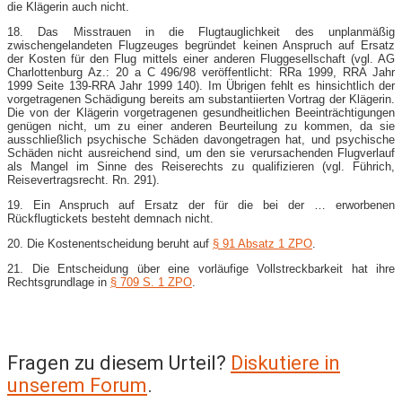
die Klägerin auch nicht.
18. Das Misstrauen in die Flugtauglichkeit des unplanmäßig
zwischengelandeten Flugzeuges begründet keinen Anspruch auf Ersatz
der Kosten für den Flug mittels einer anderen Fluggesellschaft (vgl. AG
Charlottenburg Az.: 20 a C 496/98 veröffentlicht: RRa 1999, RRA Jahr
1999 Seite 139-RRA Jahr 1999 140). Im Übrigen fehlt es hinsichtlich der
vorgetragenen Schädigung bereits am substantiierten Vortrag der Klägerin.
Die von der Klägerin vorgetragenen gesundheitlichen Beeinträchtigungen
genügen nicht, um zu einer anderen Beurteilung zu kommen, da sie
ausschließlich psychische Schäden davongetragen hat, und psychische
Schäden nicht ausreichend sind, um den sie verursachenden Flugverlauf
als Mangel im Sinne des Reiserechts zu qualifizieren (vgl. Führich,
Reisevertragsrecht. Rn. 291).
19. Ein Anspruch auf Ersatz der für die bei der … erworbenen
Rückflugtickets besteht demnach nicht.
20. Die Kostenentscheidung beruht auf
§ 91 Absatz 1 ZPO
.
21. Die Entscheidung über eine vorläufige Vollstreckbarkeit hat ihre
Rechtsgrundlage in
§ 709 S. 1 ZPO
.
Fragen zu diesem Urteil?
Diskutiere in
unserem Forum
.