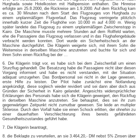
Hurghada sowie Hotelkosten mit Halbpension enthalten. Die Hinreise
erfolgte am 25.8.2000, die Rückreise am 1.9.2000. Auf dem Rückflug kam
es ca. 30 Minuten nach dem Start des Flugzeuges von Hurghada zu
einem unplanmäßigen Flugverlauf. Das Flugzeug verringerte plötzlich
innerhalb kurzer Zeit die Flughöhe von 10.000 m auf 4.000 m. Wenig
später landete das Flugzeug zu einem unplanmäßigen Zwischenstopp in
Kairo. Die Maschine musste mehrere Stunden auf dem Rollfeld warten,
ehe die Passagiere das Flugzeug verlassen und in das Flughafengebäude
verbracht werden konnten. Dort wurde ein Sicherheitscheck an der
Maschine durchgeführt. Die Klägerin weigerte sich, mit ihrem Sohn die
Weiterreise in derselben Maschine anzutreten und buchte für sich und
ihren Sohn einen Rückflug bei der …
6. Die Klägerin trägt vor, es habe sich bei dem Zwischenfall um einen
Sturzflug gehandelt. Die Besatzung habe die Passagiere nicht über diesen
Vorgang informiert und habe es nicht verstanden, mit der Situation
adäquat umzugehen. Das Bordpersonal sei nicht in der Lage gewesen,
erste Hilfe zu leisten. Der Pilot habe zunächst eine Notlandung
angekündigt, diese sogleich wieder revidiert und sei dann aber doch aus
Gründen der Sicherheit in Kairo gelandet. Angesichts widersprüchlicher
Erklärungen des Personals habe sich die Klägerin geweigert, den Rückflug
in derselben Maschine anzutreten. Sie behauptet, dies sei ihr zum
gegenwärtigen Zeitpunkt nicht zumutbar gewesen. Sie leide an multipler
Sklerose. Durch den Vorfall habe sie einen Schock erlitten, der ohnehin zu
einer dauerhaften Verschlechterung ihres bereits gefährdeten
Gesundheitszustandes geführt habe.
7. Die Klägerin beantragt,
8. die Beklagte zu verurteilen, an sie 3.464,20,- DM nebst 5% Zinsen über