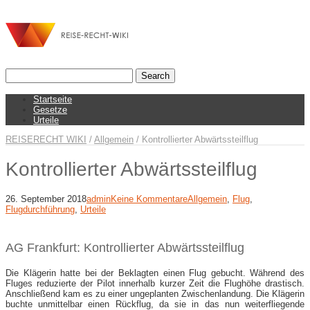
Startseite
Gesetze
Urteile
REISERECHT WIKI
/
Allgemein
/
Kontrollierter Abwärtssteilflug
Kontrollierter Abwärtssteilflug
26. September 2018
admin
Keine Kommentare
Allgemein
,
Flug
,
Flugdurchführung
,
Urteile
AG Frankfurt: Kontrollierter Abwärtssteilflug
Die Klägerin hatte bei der Beklagten einen Flug gebucht. Während des
Fluges reduzierte der Pilot innerhalb kurzer Zeit die Flughöhe drastisch.
Anschließend kam es zu einer ungeplanten Zwischenlandung. Die Klägerin
buchte unmittelbar einen Rückflug, da sie in das nun weiterfliegende