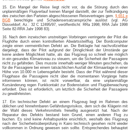
15. Ein Mangel der Reise liegt nicht vor, da die Störung durch den
unplanmäßigen Flugverlauf keinen Mangel darstellt, der zur Teilkündigung
des zwischen den Parteien abgeschlossenen Reisevertrages gem.
§ 651 e
BGB
berechtigte und Schadensersatzansprüche auslöst (vgl. AG
Düsseldorf, Az.: 32 C 12495/97, veröffentlicht: RRa 1998, RRA Jahr 1998
Seite 82-RRA Jahr 1998 83).
16. Nach dem inzwischen unstreitigen Vorbringen verringerte der Pilot die
Flughöhe durch einen kontrollierten Abwärtssteilflug. Der Bordcomputer
zeigte einen vermeintlichen Defekt an. Die Beklagte hat nachvollziehbar
dargelegt, dass der Pilot aufgrund der Dringlichkeit der Umstände gar
keine andere Möglichkeit hatte, als das Flugzeug so schnell wie möglich
in ein gesundes Klimaniveau zu steuern, um die Sicherheit der Passagiere
nicht zu gefährden. Dies musste innerhalb weniger Minuten geschehen, da
für die Passagiere bei einem tatsächlichen Ausfall der Klimaanlage in einer
Höhe von 10.000 m Lebensgefahr besteht. Dass der Pilot während dieser
Flugphase die Passagiere nicht über die momentanen Vorgänge hatte
informieren können, ist nicht vorwerfbar, da eine unplanmäßige
Kursänderung regen Funkkontakt zur Bodenstation und Flugüberwachung
erfordert. Dies ist erforderlich, um letztlich die Sicherheit der Passagiere
zu gewährleisten.
17. Ein technischer Defekt an einem Flugzeug liegt im Rahmen des
üblichen und hinnehmbaren Gefährdungsrisikos, dem sich die Klägerin mit
der Wahl dieses Verkehrsmittels freiwillig ausgesetzt hat. Nach der
Reparatur des Defekts bestand kein Grund, einen anderen Flug zu
buchen. Es sind keine Anhaltspunkte ersichtlich, weshalb des Flugzeug
nach der Sicherheitsüberprüfung in Kairo technisch gesehen nicht wieder
vollkommen in Ordnung gewesen sein sollte. Entsprechendes behauptet