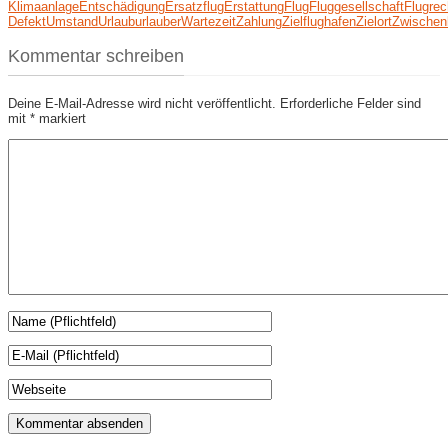
Klimaanlage
Entschädigung
Ersatzflug
Erstattung
Flug
Fluggesellschaft
Flugrec
Defekt
Umstand
Urlaub
urlauber
Wartezeit
Zahlung
Zielflughafen
Zielort
Zwischen
Kommentar schreiben
Deine E-Mail-Adresse wird nicht veröffentlicht.
Erforderliche Felder sind
mit
*
markiert