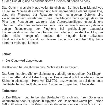
für den Rückflug und Schadensersatz für einen erlittenen Schock.
Das Gericht wies die Klage vollumfänglich ab. Es liege kein Mangel vor.
Es sei im Rahmen des üblichen und hinzunehmenden Gefährdungsrisikos,
dass ein Flugzeug zur Reparatur eines technischen Defekts eine
Zwischenlandung vornehmen müsse. Die Klägerin hatte gerügt, dass der
Pilot die Passagiere während des Abwärtssteilfluges unzureichend
informiert hatte. Dies wertete das Gericht als technisch zwingend, da eine
zügige Reduzierung der Flughöhe bei gleichzeitiger dauernder
Kommunikation mit der Flugüberwachung erfolgen musste. Der Flug war
daher nicht mangelhaft, sodass der Klägerin kein teilweises
Kündigungsrecht zustand, in dessen Folge sie den Rückflug hätte
erstattet verlangen können.
Tenor:
4. Die Klage wird abgewiesen.
Die Klägerin hat die Kosten des Rechtsstreits zu tragen.
Das Urteil ist ohne Sicherheitsleistung vorläufig vollstreckbar. Der Klägerin
wird gestattet, die Vollstreckung der Beklagten durch Hinterlegung einer
Sicherheitsleistung in Höhe von DM 700,- abzuwenden, es sei denn, dass
die Beklagte vor der Vollstreckung Sicherheit in gleicher Höhe leistet.
Tatbestand:
5. Die Klägerin buchte bei der Beklagten für sich und ihren Sohn eine
Urlaubsreise nach Hurghada in Ägypten. Als Reisepreis waren pro Person
679,- DM vereinbart. Im Preis war die Flugreise vom Flughafen M./O. nach