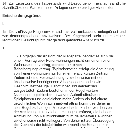
14. Zur Ergänzung des Tatbestands wird Bezug genommen, auf sämtliche
Schriftsätze der Parteien nebst Anlagen sowie sonstiger Aktenteilen.
Entscheidungsgründe
I.
15. Die zulässige Klage erwies sich als voll umfassend unbegründet und
war dementsprechend abzuweisen. Der Klagepartei steht unter keinem
rechtlichen Gesichtspunkt der geltend gemachte Anspruch zu.
1.
16. Entgegen der Ansicht der Klagepartei handelt es sich bei
einem Vertrag über Ferienwohnungen nicht um einen reinen
Wohnraummietvertrag, sondern um einen
Beherbergungsvertrag. Typischerweise erfolgt die Anmietung
von Ferienwohnungen nur für einen relativ kurzen Zeitraum.
Zudem ist eine Ferienwohnung typischerweise mit den
üblicherweise benötigenden Alltagsgegenständen wie
Geschirr, Bettbezüge, Handtücher und dergleichen
ausgestattet. Zudem bestehen in der Regel weitere
Nutzungsmöglichkeiten, etwa von Aufenthaltsräumen,
Spielplätzen und dergleichen mehr. Anders als bei einem
gewöhnlichen Wohnraummietverhältnis kommt es daher in
aller Regel zu häufigen Mieterwechseln, zudem werden von
der Anmietung zusätzliche Leistungen umfasst, die bei der
Anmietung von Räumlichkeiten zum dauerhaften Bewohnen
üblicherweise nicht vorliegen. Von daher ist zur Überzeugung
des Gerichts die tatsächliche wie rechtliche Situation zur