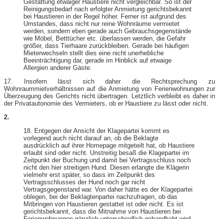
Gestattung etwaiger Haustiere nicht vergleichbar. So ist der
Reinigungsbedarf nach erfolgter Anmietung gerichtsbekannt
bei Haustieren in der Regel höher. Ferner ist aufgrund des
Umstandes, dass nicht nur reine Wohnräume vermietet
werden, sondern eben gerade auch Gebrauchsgegenstände
wie Möbel, Betttücher etc. überlassen werden, die Gefahr
größer, dass Tierhaare zurückbleiben. Gerade bei häufigen
Mieterwechseln stellt dies eine nicht unerhebliche
Beeinträchtigung dar, gerade im Hinblick auf etwaige
Allergien anderer Gäste.
17. Insofern lässt sich daher die Rechtsprechung zu
Wohnraummietverhältnissen auf die Anmietung von Ferienwohnungen zur
Überzeugung des Gerichts nicht übertragen. Letztlich verbleibt es daher in
der Privatautonomie des Vermieters, ob er Haustiere zu lässt oder nicht.
2.
18. Entgegen der Ansicht der Klagepartei kommt es
vorlegend auch nicht darauf an, ob die Beklagte
ausdrücklich auf ihrer Homepage mitgeteilt hat, ob Haustiere
erlaubt sind oder nicht. Unstreitig besaß die Klagepartei im
Zeitpunkt der Buchung und damit bei Vertragsschluss noch
nicht den hier streitigen Hund. Diesen erlangte die Klägerin
vielmehr erst später, so dass im Zeitpunkt des
Vertragsschlusses der Hund noch gar nicht
Vertragsgegenstand war. Von daher hätte es der Klagepartei
oblegen, bei der Beklagtenpartei nachzufragen, ob das
Mitbringen von Haustieren gestattet ist oder nicht. Es ist
gerichtsbekannt, dass die Mitnahme von Haustieren bei
Ferienwohnungen gänzlich unterschiedlich gehandhabt wird,