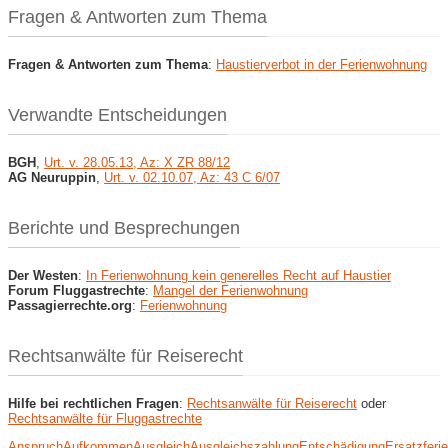
Fragen & Antworten zum Thema
Fragen & Antworten zum Thema
:
Haustierverbot in der Ferienwohnung
Verwandte Entscheidungen
BGH
,
Urt. v. 28.05.13, Az: X ZR 88/12
AG Neuruppin
,
Urt. v. 02.10.07, Az: 43 C 6/07
Berichte und Besprechungen
Der Westen
:
In Ferienwohnung kein generelles Recht auf Haustier
Forum Fluggastrechte
:
Mangel der Ferienwohnung
Passagierrechte.org
:
Ferienwohnung
Rechtsanwälte für Reiserecht
Hilfe bei rechtlichen Fragen
:
Rechtsanwälte für Reiserecht
oder
Rechtsanwälte für Fluggastrechte
Anspruch
Aufkommen
Ausgleich
Ausgleichszahlung
Entschädigung
Ersatzferi