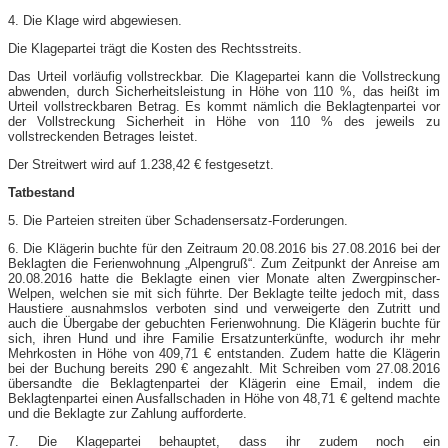
4. Die Klage wird abgewiesen.
Die Klagepartei trägt die Kosten des Rechtsstreits.
Das Urteil vorläufig vollstreckbar. Die Klagepartei kann die Vollstreckung
abwenden, durch Sicherheitsleistung in Höhe von 110 %, das heißt im
Urteil vollstreckbaren Betrag. Es kommt nämlich die Beklagtenpartei vor
der Vollstreckung Sicherheit in Höhe von 110 % des jeweils zu
vollstreckenden Betrages leistet.
Der Streitwert wird auf 1.238,42 € festgesetzt.
Tatbestand
5. Die Parteien streiten über Schadensersatz-Forderungen.
6. Die Klägerin buchte für den Zeitraum 20.08.2016 bis 27.08.2016 bei der
Beklagten die Ferienwohnung „Alpengruß“. Zum Zeitpunkt der Anreise am
20.08.2016 hatte die Beklagte einen vier Monate alten Zwergpinscher-
Welpen, welchen sie mit sich führte. Der Beklagte teilte jedoch mit, dass
Haustiere ausnahmslos verboten sind und verweigerte den Zutritt und
auch die Übergabe der gebuchten Ferienwohnung. Die Klägerin buchte für
sich, ihren Hund und ihre Familie Ersatzunterkünfte, wodurch ihr mehr
Mehrkosten in Höhe von 409,71 € entstanden. Zudem hatte die Klägerin
bei der Buchung bereits 290 € angezahlt. Mit Schreiben vom 27.08.2016
übersandte die Beklagtenpartei der Klägerin eine Email, indem die
Beklagtenpartei einen Ausfallschaden in Höhe von 48,71 € geltend machte
und die Beklagte zur Zahlung aufforderte.
7. Die Klagepartei behauptet, dass ihr zudem noch ein