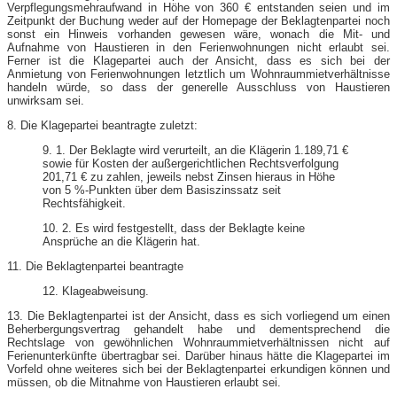
Verpflegungsmehraufwand in Höhe von 360 € entstanden seien und im
Zeitpunkt der Buchung weder auf der Homepage der Beklagtenpartei noch
sonst ein Hinweis vorhanden gewesen wäre, wonach die Mit- und
Aufnahme von Haustieren in den Ferienwohnungen nicht erlaubt sei.
Ferner ist die Klagepartei auch der Ansicht, dass es sich bei der
Anmietung von Ferienwohnungen letztlich um Wohnraummietverhältnisse
handeln würde, so dass der generelle Ausschluss von Haustieren
unwirksam sei.
8. Die Klagepartei beantragte zuletzt:
9. 1. Der Beklagte wird verurteilt, an die Klägerin 1.189,71 €
sowie für Kosten der außergerichtlichen Rechtsverfolgung
201,71 € zu zahlen, jeweils nebst Zinsen hieraus in Höhe
von 5 %-Punkten über dem Basiszinssatz seit
Rechtsfähigkeit.
10. 2. Es wird festgestellt, dass der Beklagte keine
Ansprüche an die Klägerin hat.
11. Die Beklagtenpartei beantragte
12. Klageabweisung.
13. Die Beklagtenpartei ist der Ansicht, dass es sich vorliegend um einen
Beherbergungsvertrag gehandelt habe und dementsprechend die
Rechtslage von gewöhnlichen Wohnraummietverhältnissen nicht auf
Ferienunterkünfte übertragbar sei. Darüber hinaus hätte die Klagepartei im
Vorfeld ohne weiteres sich bei der Beklagtenpartei erkundigen können und
müssen, ob die Mitnahme von Haustieren erlaubt sei.