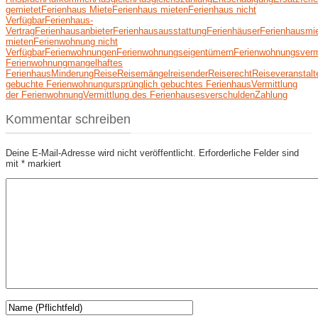
gemietet
Ferienhaus Miete
Ferienhaus mieten
Ferienhaus nicht
Verfügbar
Ferienhaus-
Vertrag
Ferienhausanbieter
Ferienhausausstattung
Ferienhäuser
Ferienhausmi
mieten
Ferienwohnung nicht
Verfügbar
Ferienwohnungen
Ferienwohnungseigentümern
Ferienwohnungsverm
Ferienwohnung
mangelhaftes
Ferienhaus
Minderung
Reise
Reisemängel
reisender
Reiserecht
Reiseveranstalt
gebuchte Ferienwohnung
ursprünglich gebuchtes Ferienhaus
Vermittlung
der Ferienwohnung
Vermittlung des Ferienhauses
verschulden
Zahlung
Kommentar schreiben
Deine E-Mail-Adresse wird nicht veröffentlicht.
Erforderliche Felder sind
mit
*
markiert