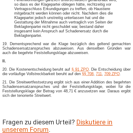
so dass es der Klagepartei oblegen hätte, rechtzeitig vor
Vertragsschluss Erkundigungen zu treffen, ob Haustiere
mitgebracht werden können oder nicht. Nachdem dies die
Klagepartei jedoch unstreitig unterlassen hat und die
Gestattung der Mitnahme auch vertraglich von Seiten der
Beklagtenpartei nicht geschuldet war, bestand daher
insgesamt kein Anspruch auf Schadenersatz durch die
Beklagtenpartei.
19. Dementsprechend war die Klage bezüglich des geltend gemachten
Schadensersatzanspruches abzuweisen. Aus denselben Gründen war
auch die begehrte Feststellungsklage abzuweisen.
II.
20. Die Kostenentscheidung beruht auf
§ 91 ZPO
. Die Entscheidung über
die vorläufige Vollstreckbarkeit beruht auf den
§§ 708
,
711
,
709 ZPO
.
21. Die Streitwertfestsetzung ergibt sich aus einer Addition des begehrten
Schadensersatzanspruches und der Feststellungsklage, wobei für die
Feststellungsklage der Betrag von 48,71 € anzusetzen war. Daraus ergibt
sich der tenorierte Streitwert.
Fragen zu diesem Urteil?
Diskutiere in
unserem Forum
.