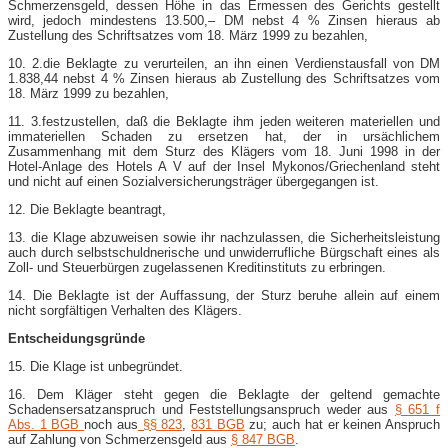
Schmerzensgeld, dessen Höhe in das Ermessen des Gerichts gestellt
wird, jedoch mindestens 13.500,– DM nebst 4 % Zinsen hieraus ab
Zustellung des Schriftsatzes vom 18. März 1999 zu bezahlen,
10. 2.die Beklagte zu verurteilen, an ihn einen Verdienstausfall von DM
1.838,44 nebst 4 % Zinsen hieraus ab Zustellung des Schriftsatzes vom
18. März 1999 zu bezahlen,
11. 3.festzustellen, daß die Beklagte ihm jeden weiteren materiellen und
immateriellen Schaden zu ersetzen hat, der in ursächlichem
Zusammenhang mit dem Sturz des Klägers vom 18. Juni 1998 in der
Hotel-Anlage des Hotels A V auf der Insel Mykonos/Griechenland steht
und nicht auf einen Sozialversicherungsträger übergegangen ist.
12. Die Beklagte beantragt,
13. die Klage abzuweisen sowie ihr nachzulassen, die Sicherheitsleistung
auch durch selbstschuldnerische und unwiderrufliche Bürgschaft eines als
Zoll- und Steuerbürgen zugelassenen Kreditinstituts zu erbringen.
14. Die Beklagte ist der Auffassung, der Sturz beruhe allein auf einem
nicht sorgfältigen Verhalten des Klägers.
Entscheidungsgründe
15. Die Klage ist unbegründet.
16. Dem Kläger steht gegen die Beklagte der geltend gemachte
Schadensersatzanspruch und Feststellungsanspruch weder aus
§ 651 f
Abs. 1 BGB
noch aus
§§ 823
,
831 BGB
zu; auch hat er keinen Anspruch
auf Zahlung von Schmerzensgeld aus
§ 847 BGB
.