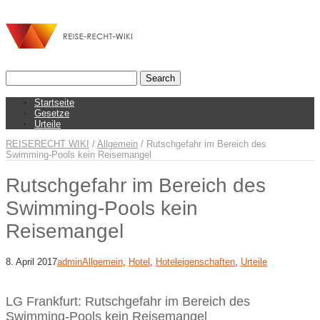
Startseite
Gesetze
Urteile
REISERECHT WIKI
/
Allgemein
/
Rutschgefahr im Bereich des
Swimming-Pools kein Reisemangel
Rutschgefahr im Bereich des
Swimming-Pools kein
Reisemangel
8. April 2017
admin
Allgemein
,
Hotel
,
Hoteleigenschaften
,
Urteile
LG Frankfurt: Rutschgefahr im Bereich des
Swimming-Pools kein Reisemangel