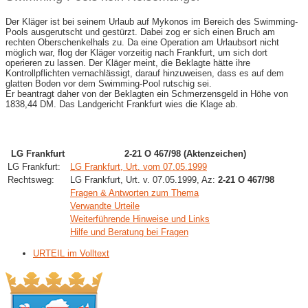
Der Kläger ist bei seinem Urlaub auf Mykonos im Bereich des Swimming-
Pools ausgerutscht und gestürzt. Dabei zog er sich einen Bruch am
rechten Oberschenkelhals zu. Da eine Operation am Urlaubsort nicht
möglich war, flog der Kläger vorzeitig nach Frankfurt, um sich dort
operieren zu lassen. Der Kläger meint, die Beklagte hätte ihre
Kontrollpflichten vernachlässigt, darauf hinzuweisen, dass es auf dem
glatten Boden vor dem Swimming-Pool rutschig sei.
Er beantragt daher von der Beklagten ein Schmerzensgeld in Höhe von
1838,44 DM. Das Landgericht Frankfurt wies die Klage ab.
LG Frankfurt
2-21 O 467/98 (Aktenzeichen)
LG Frankfurt:
LG Frankfurt, Urt. vom 07.05.1999
Rechtsweg:
LG Frankfurt, Urt. v. 07.05.1999, Az:
2-21 O 467/98
Fragen & Antworten zum Thema
Verwandte Urteile
Weiterführende Hinweise und Links
Hilfe und Beratung bei Fragen
URTEIL im Volltext