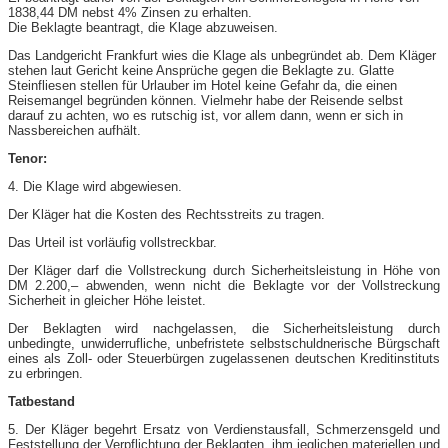
1838,44 DM nebst 4% Zinsen zu erhalten.
Die Beklagte beantragt, die Klage abzuweisen.
Das Landgericht Frankfurt wies die Klage als unbegründet ab. Dem Kläger
stehen laut Gericht keine Ansprüche gegen die Beklagte zu. Glatte
Steinfliesen stellen für Urlauber im Hotel keine Gefahr da, die einen
Reisemangel begründen können. Vielmehr habe der Reisende selbst
darauf zu achten, wo es rutschig ist, vor allem dann, wenn er sich in
Nassbereichen aufhält.
Tenor:
4. Die Klage wird abgewiesen.
Der Kläger hat die Kosten des Rechtsstreits zu tragen.
Das Urteil ist vorläufig vollstreckbar.
Der Kläger darf die Vollstreckung durch Sicherheitsleistung in Höhe von
DM 2.200,– abwenden, wenn nicht die Beklagte vor der Vollstreckung
Sicherheit in gleicher Höhe leistet.
Der Beklagten wird nachgelassen, die Sicherheitsleistung durch
unbedingte, unwiderrufliche, unbefristete selbstschuldnerische Bürgschaft
eines als Zoll- oder Steuerbürgen zugelassenen deutschen Kreditinstituts
zu erbringen.
Tatbestand
5. Der Kläger begehrt Ersatz von Verdienstausfall, Schmerzensgeld und
Feststellung der Verpflichtung der Beklagten, ihm jeglichen materiellen und