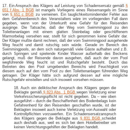
17. Ein Anspruch des Klägers auf Leistung von Schadensersatz gemäß
§
651 f Abs. 1 BGB
ist mangels Vorliegens eines Reisemangels im Sinne
von
§ 651 c BGB
zu verneinen. Ein tauglichkeitsmindernder Fehler aus
dem Gefahrenbereich des Veranstalters wäre im vorliegenden Fall dann
gegeben, wenn von der Unterkunft eine Gefahr für den Reisenden
ausginge. Die Tatsache, daß der Weg vom Swimmingpool zu den
Toilettenanlagen mit einem glatten Steinbelag oder geschliffenem
Marmorbelag versehen war, stellt für sich genommen keine Gefahr dar.
Der Kläger mußte damit rechnen, daß der vom Swimmingpool ausgehende
Weg feucht und damit rutschig sein würde. Gerade im Bereich des
Swimmingpools, an dem sich naturgemäß viele Gäste aufhalten und z.B.
durch Springen und spielende Kinder Wasser außerhalb des Beckens
gelangt, muß der Reisende davon ausgehen, daß auch der vom Pool
wegführende Weg feucht ist und Rutschgefahr besteht. Durch das
Betreten des den Pool umgebenden Bereichs wird Feuchtigkeit von
diesem auch auf den vom Pool zu den Toilettenanlagen führenden Weg
getragen. Der Kläger hätte sich aufgrund dessen auf eine mögliche
Rutschgefahr einstellen und sich insoweit vorsehen müssen.
18. Auch ein deliktischer Anspruch des Klägers gegen die
Beklagte gemäß
§ 823 Abs. 1 BGB
wegen Verletzung einer
Verkehrssicherungspflicht ist nicht gegeben. Da – wie oben
ausgeführt – durch die Beschaffenheit des Bodenbelags kein
Gefahrenherd für den Reisenden geschaffen wurde, ist der
Beklagten insoweit auch keine Verletzung von Auswahl oder
Kontrollpflichten vorzuwerfen. Ein Schadensersatzanspruch
des Klägers gegen die Beklagte aus
§ 831 BGB
scheidet
auch deshalb aus, weil es sich bei dem Hotelbetreiber um
keinen Verrichtungsgehilfen der Beklagten handelt.