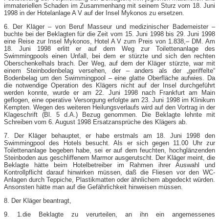
immateriellen Schaden im Zusammenhang mit seinem Sturz vom 18. Juni
1998 in der Hotelanlage A V auf der Insel Mykonos zu ersetzen.
6. Der Kläger – von Beruf Masseur und medizinischer Bademeister –
buchte bei der Beklagten für die Zeit vom 15. Juni 1998 bis 29. Juni 1998
eine Reise zur Insel Mykonos, Hotel A V zum Preis von 1.838,– DM. Am
18. Juni 1998 erlitt er auf dem Weg zur Toilettenanlage des
Swimmingpools einen Unfall, bei dem er stürzte und sich den rechten
Oberschenkelhals brach. Der Weg, auf dem der Kläger stürzte, war mit
einem Steinbodenbelag versehen, der – anders als der „geriffelte“
Bodenbelag um den Swimmingpool – eine glatte Oberfläche aufwies. Da
die notwendige Operation des Klägers nicht auf der Insel durchgeführt
werden konnte, wurde er am 22. Juni 1998 nach Frankfurt am Main
geflogen, eine operative Versorgung erfolgte am 23. Juni 1998 im Klinikum
Kempten. Wegen des weiteren Heilungsverlaufs wird auf den Vortrag in der
Klageschrift (Bl. 5 d.A.) Bezug genommen. Die Beklagte lehnte mit
Schreiben vom 6. August 1998 Ersatzansprüche des Klägers ab.
7. Der Kläger behauptet, er habe erstmals am 18. Juni 1998 den
Swimmingpool des Hotels besucht. Als er sich gegen 11.00 Uhr zur
Toilettenanlage begeben habe, sei er auf dem feuchten, hochglänzenden
Steinboden aus geschliffenem Marmor ausgerutscht. Der Kläger meint, die
Beklagte hätte beim Hotelbetreiber im Rahmen ihrer Auswahl und
Kontrollpflicht darauf hinwirken müssen, daß die Fliesen vor den WC-
Anlagen durch Teppiche, Plastikmatten oder ähnlichem abgedeckt würden.
Ansonsten hätte man auf die Gefährlichkeit hinweisen müssen.
8. Der Kläger beantragt,
9. 1.die Beklagte zu verurteilen, an ihn ein angemessenes