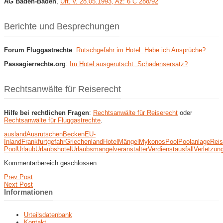
AG Baden-Baden
,
Urt. v. 28.05.1993, Az: 6 C 288/92
Berichte und Besprechungen
Forum Fluggastrechte
:
Rutschgefahr im Hotel. Habe ich Ansprüche?
Passagierrechte.org
:
Im Hotel ausgerutscht. Schadensersatz?
Rechtsanwälte für Reiserecht
Hilfe bei rechtlichen Fragen
:
Rechtsanwälte für Reiserecht
oder
Rechtsanwälte für Fluggastrechte
.
ausland
Ausrutschen
Becken
EU-
Inland
Frankfurt
gefahr
Griechenland
Hotel
Mängel
Mykonos
Pool
Poolanlage
Rei
Pool
Urlaub
Urlaubshotel
Urlaubsmangel
veranstalter
Verdienstausfall
Verletzun
Kommentarbereich geschlossen.
Prev Post
Next Post
Informationen
Urteilsdatenbank
Kontakt